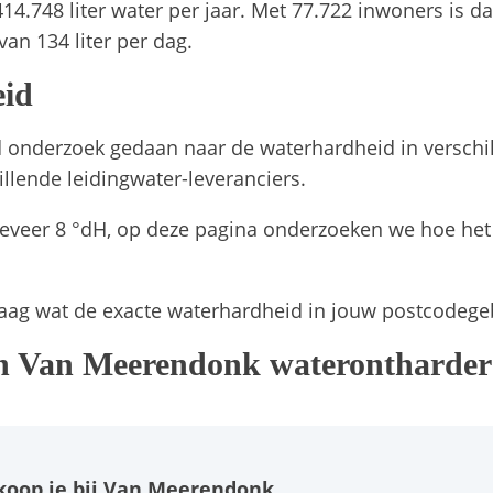
.748 liter water per jaar. Met 77.722 inwoners is da
an 134 liter per dag.
eid
 onderzoek gedaan naar de waterhardheid in verschi
llende leidingwater-leveranciers.
eveer 8 °dH, op deze pagina onderzoeken we hoe het 
ag wat de exacte waterhardheid in jouw postcodegeb
een Van Meerendonk waterontharder
koop je bij Van Meerendonk.