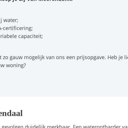
j water;
certificering;
iabele capaciteit;
t zo gauw mogelijk van ons een prijsopgave. Heb je lie
ouw woning?
endaal
e gevolgen duidelijk merkbaar. Een waterontharder 