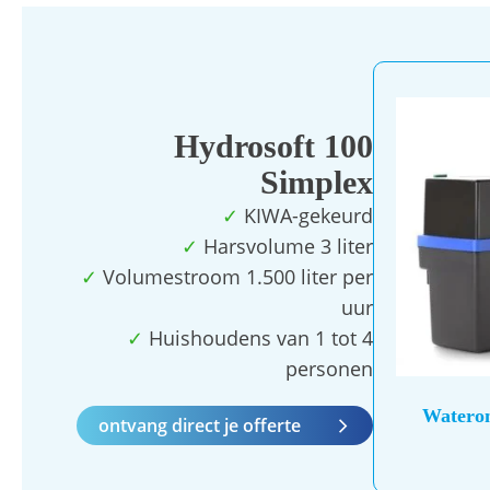
Dit
product
Hydrosoft 100
heeft
Simplex
meerdere
✓
KIWA-gekeurd
variaties.
✓
Harsvolume 3 liter
Deze
✓
Volumestroom 1.500 liter per
optie
uur
kan
✓
Huishoudens van 1 tot 4
gekozen
personen
worden
op
Wateron
ontvang direct je offerte
de
productpa