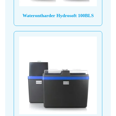
op
de
Waterontharder Hydrosoft 100BLS
productpagina
Dit
product
heeft
meerdere
variaties.
Deze
optie
kan
gekozen
worden
op