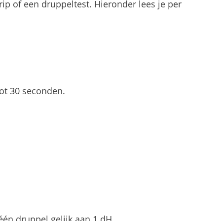
ip of een druppeltest. Hieronder lees je per
tot 30 seconden.
én druppel gelijk aan 1 dH.