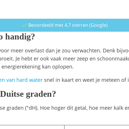
Beoordeeld met 4,7 sterren (Google)
o handig?
t voor meer overlast dan je zou verwachten. Denk bijv
proeit. Je hebt er ook vaak meer zeep en schoonmaa
 energierekening kan oplopen.
en van hard water
snel in kaart en weet je meteen of i
 Duitse graden?
e graden (°dH). Hoe hoger dit getal, hoe meer kalk e