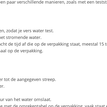
een paar verschillende manieren, zoals met een teststr
, zodat je vers water test.
het stromende water.
cht de tijd af die op de verpakking staat, meestal 15 
haal op de verpakking.
er tot de aangegeven streep.
er.
eur van het water omslaat.
 met de omrekentabel op de verpakking, vaak staat é