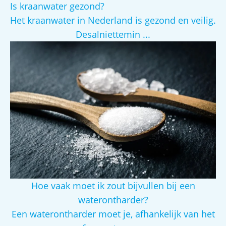
Is kraanwater gezond?
Het kraanwater in Nederland is gezond en veilig.
Desalniettemin ...
Hoe vaak moet ik zout bijvullen bij een
waterontharder?
Een waterontharder moet je, afhankelijk van het