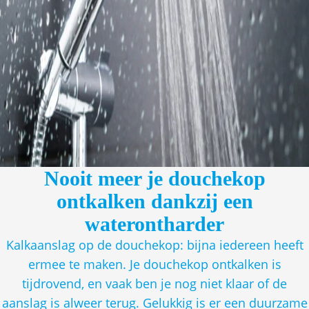
Nooit meer je douchekop
ontkalken dankzij een
waterontharder
Kalkaanslag op de douchekop: bijna iedereen heeft
ermee te maken. Je douchekop ontkalken is
tijdrovend, en vaak ben je nog niet klaar of de
aanslag is alweer terug. Gelukkig is er een duurzame