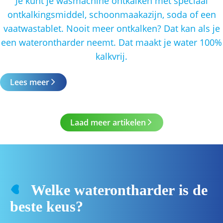
Je kunt je wasmachine ontkalken met speciaal
ontkalkingsmiddel, schoonmaakazijn, soda of een
vaatwastablet. Nooit meer ontkalken? Dat kan als je
een waterontharder neemt. Dat maakt je water 100%
kalkvrij.
Lees meer
Laad meer artikelen
Welke waterontharder is de
beste keus?