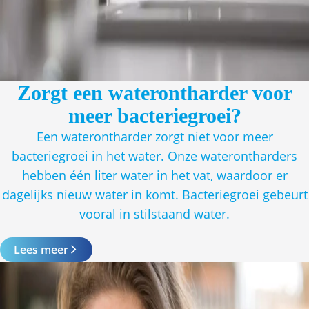
Zorgt een waterontharder voor
meer bacteriegroei?
Een waterontharder zorgt niet voor meer
bacteriegroei in het water. Onze waterontharders
hebben één liter water in het vat, waardoor er
dagelijks nieuw water in komt. Bacteriegroei gebeurt
vooral in stilstaand water.
Lees meer