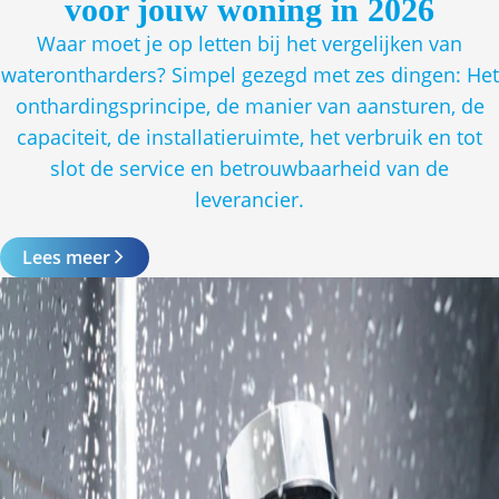
voor jouw woning in 2026
Waar moet je op letten bij het vergelijken van
waterontharders? Simpel gezegd met zes dingen: Het
onthardingsprincipe, de manier van aansturen, de
capaciteit, de installatieruimte, het verbruik en tot
slot de service en betrouwbaarheid van de
leverancier.
Lees meer