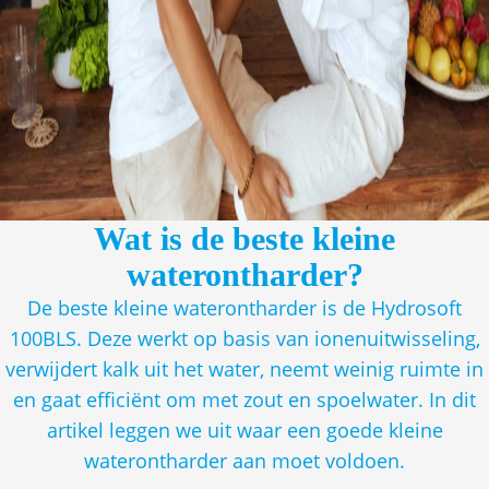
Wat is de beste kleine
waterontharder?
De beste kleine waterontharder is de Hydrosoft
100BLS. Deze werkt op basis van ionenuitwisseling,
verwijdert kalk uit het water, neemt weinig ruimte in
en gaat efficiënt om met zout en spoelwater. In dit
artikel leggen we uit waar een goede kleine
waterontharder aan moet voldoen.